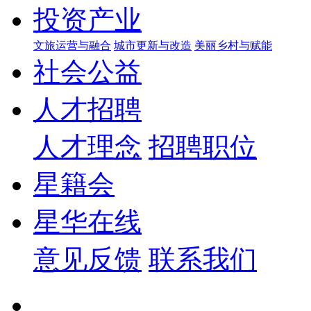
投资产业
文旅运营与融合
城市更新与改造
美丽乡村与赋能
社会公益
人才招聘
人才理念
招聘职位
星籍会
星华在线
意见反馈
联系我们