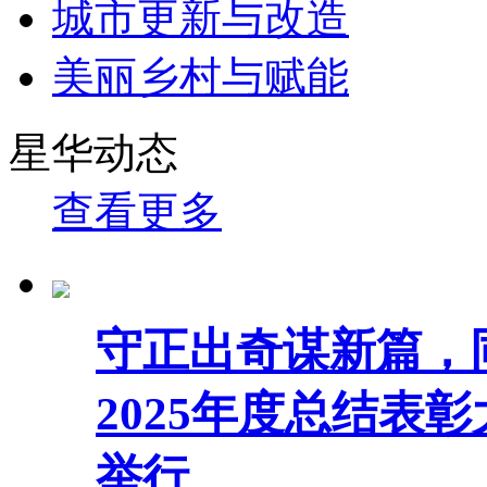
城市更新与改造
美丽乡村与赋能
星华动态
查看更多
守正出奇谋新篇，同
2025年度总结表彰
举行