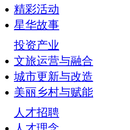
精彩活动
星华故事
投资产业
文旅运营与融合
城市更新与改造
美丽乡村与赋能
人才招聘
人才理念