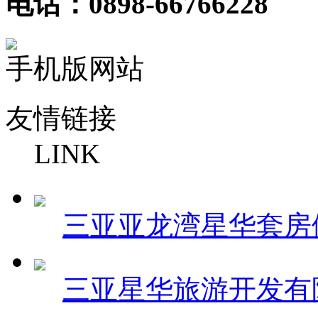
电话：0898-66766228
手机版网站
友情链接
LINK
三亚亚龙湾星华套房
三亚星华旅游开发有